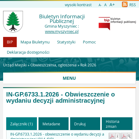
A+
wysoki kontrast
A
RSS
A-
Biuletyn Informacji
Publicznej
Gmina Myszyniec :
www.myszyniec.pl
BIP
Mapa Biuletynu
Statystyki
Pomoc
Deklaracja dostępności
Urząd Miejski »
Obwieszczenia, ogłoszenia
»
Rok 2026
MENU
IN-GP.6733.1.2026 - Obwieszczenie o
wydaniu decyzji administracyjnej
Historia
Załączniki (1)
Metadane
Drukuj
zmian
IN-GP.6733.1.2026 - obwieszczenie o wydaniu decyzji a