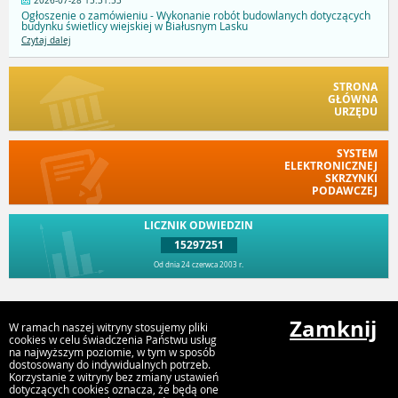
2026-07-28 15:31:53
Ogłoszenie o zamówieniu - Wykonanie robót budowlanych dotyczących
budynku świetlicy wiejskiej w Białusnym Lasku
Czytaj dalej
STRONA
GŁÓWNA
URZĘDU
SYSTEM
ELEKTRONICZNEJ
SKRZYNKI
PODAWCZEJ
LICZNIK ODWIEDZIN
15297251
Od dnia 24 czerwca 2003 r.
Przejdź do góry
Zamknij
W ramach naszej witryny stosujemy pliki
cookies w celu świadczenia Państwu usług
na najwyższym poziomie, w tym w sposób
dostosowany do indywidualnych potrzeb.
Urząd Miejski w Myszyńcu
Korzystanie z witryny bez zmiany ustawień
ul. Plac Wolności 60, 07-430 Myszyniec
dotyczących cookies oznacza, że będą one