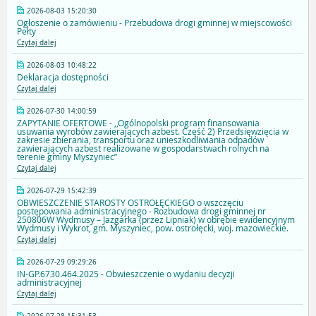
2026-08-03 15:20:30
Ogłoszenie o zamówieniu - Przebudowa drogi gminnej w miejscowości
Pełty
Czytaj dalej
2026-08-03 10:48:22
Deklaracja dostępności
Czytaj dalej
2026-07-30 14:00:59
ZAPYTANIE OFERTOWE - ,,Ogólnopolski program finansowania
usuwania wyrobów zawierających azbest. Część 2) Przedsięwzięcia w
zakresie zbierania, transportu oraz unieszkodliwiania odpadów
zawierających azbest realizowane w gospodarstwach rolnych na
terenie gminy Myszyniec’’
Czytaj dalej
2026-07-29 15:42:39
OBWIESZCZENIE STAROSTY OSTROŁĘCKIEGO o wszczęciu
postępowania administracyjnego - Rozbudowa drogi gminnej nr
250806W Wydmusy – Jazgarka (przez Lipniak) w obrębie ewidencyjnym
Wydmusy i Wykrot, gm. Myszyniec, pow. ostrołęcki, woj. mazowieckie.
Czytaj dalej
2026-07-29 09:29:26
IN-GP.6730.464.2025 - Obwieszczenie o wydaniu decyzji
administracyjnej
Czytaj dalej